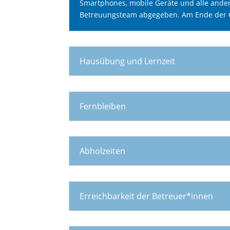
Smartphones, mobile Geräte und alle ander
Betreuungsteam
abgegeben
. Am Ende der
Hausübung und Lernzeit
Fernbleiben
Abholzeiten
Erreichbarkeit der Betreuer*innen