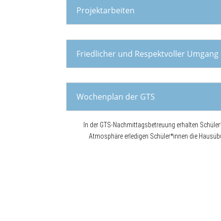
Projektarbeiten
Friedlicher und Respektvoller Umgang
Wochenplan der GTS
In der GTS-Nachmittagsbetreuung erhalten Schüler*i
Atmosphäre erledigen Schüler*innen die Hausübu
r